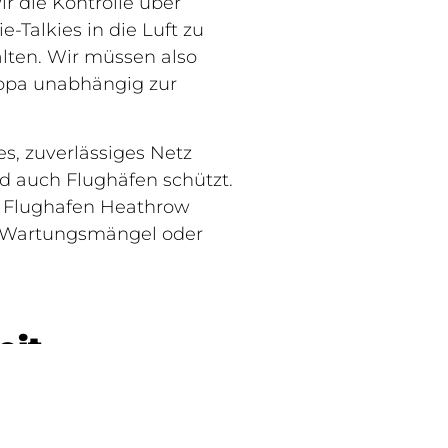
r die Kontrolle über
e-Talkies in die Luft zu
lten. Wir müssen also
ropa unabhängig zur
s, zuverlässiges Netz
d auch Flughäfen schützt.
r Flughafen Heathrow
uf Wartungsmängel oder
eit
Mit anderen Worten: Fällt
Sicherheit und