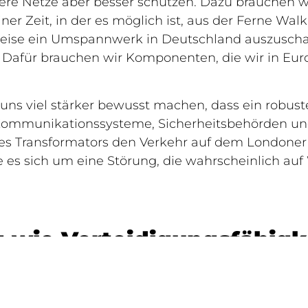
ere Netze aber besser schützen. Dazu brauchen wi
er Zeit, in der es möglich ist, aus der Ferne Walki
 Weise ein Umspannwerk in Deutschland auszuscha
en. Dafür brauchen wir Komponenten, die wir in Eu
ns viel stärker bewusst machen, dass ein robuste
 Kommunikationssysteme, Sicherheitsbehörden un
eines Transformators den Verkehr auf dem Londone
e es sich um eine Störung, die wahrscheinlich a
g wie Verteidigungsfähigk
ienste sind für unsere Sicherheit unverzichtbar. 
 in Gefahr. Wir müssen daher die Debatten um die 