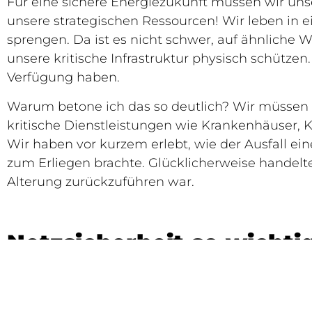
Für eine sichere Energiezukunft müssen wir uns
unsere strategischen Ressourcen! Wir leben in ein
sprengen. Da ist es nicht schwer, auf ähnliche
unsere kritische Infrastruktur physisch schütz
Verfügung haben.
Warum betone ich das so deutlich? Wir müssen u
kritische Dienstleistungen wie Krankenhäuser,
Wir haben vor kurzem erlebt, wie der Ausfall 
zum Erliegen brachte. Glücklicherweise handelt
Alterung zurückzuführen war.
Netzsicherheit so wichti
Aber Heathrow hat eindrucksvoll gezeigt: Diese D
dort der Strom aus, ist die nationale Sicherheit