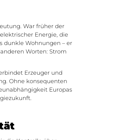
eutung. War früher der
lektrischer Energie, die
als dunkle Wohnungen – er
it anderen Worten: Strom
verbindet Erzeuger und
rgung. Ohne konsequenten
ieunabhängigkeit Europas
rgiezukunft.
tät