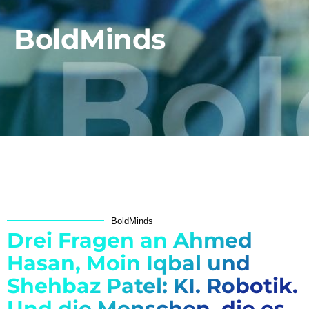
BoldMinds
BoldMinds
Drei Fragen an Ahmed
Hasan, Moin Iqbal und
Shehbaz Patel: KI. Robotik.
Und die Menschen, die es